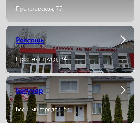
Пролетарская, 75.
Россошь
Проспект труда, 24
Богучар
Военный городок, 57