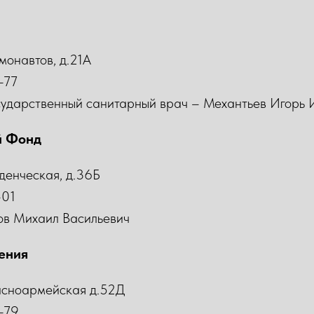
смонавтов, д.21А
-77
осударственный санитарный врач – Механтьев Игорь
й Фонд
уденческая, д.36Б
-01
ов Михаил Васильевич
ения
расноармейская д.52Д
-79