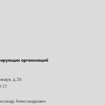
лирующих организаций
Января, д.36
9-17
ександр Александрович