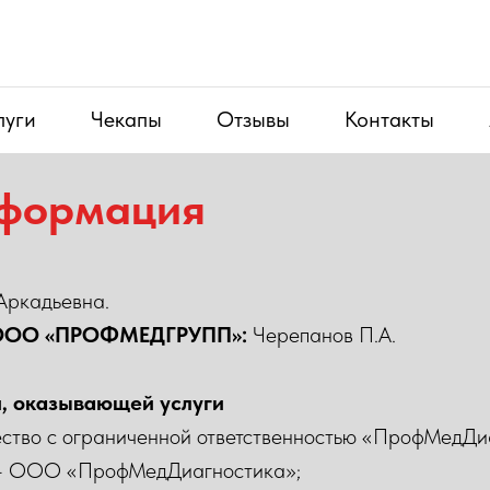
луги
Чекапы
Отзывы
Контакты
нформация
Аркадьевна.
К ООО «ПРОФМЕДГРУПП»:
Черепанов П.А.
, оказывающей услуги
ство с ограниченной ответственностью «ПрофМедДи
- ООО «ПрофМедДиагностика»;