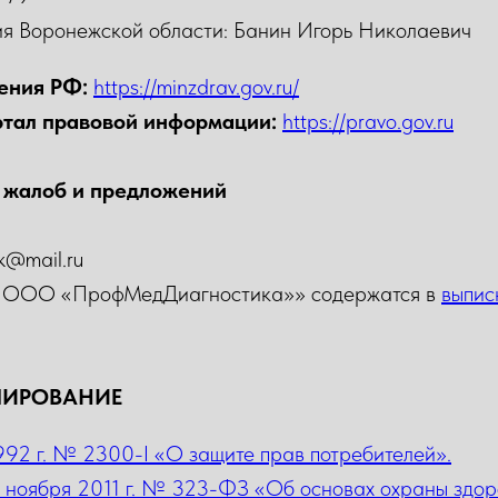
я Воронежской области: Банин Игорь Николаевич
ения РФ:
https://minzdrav.gov.ru/
тал правовой информации:
https://pravo.gov.ru
 жалоб и предложений
k@mail.ru
об ООО «ПрофМедДиагностика»» содержатся в
выпис
ЛИРОВАНИЕ
992 г. № 2300-I «О защите прав потребителей».
 ноября 2011 г. № 323-ФЗ «Об основах охраны здор